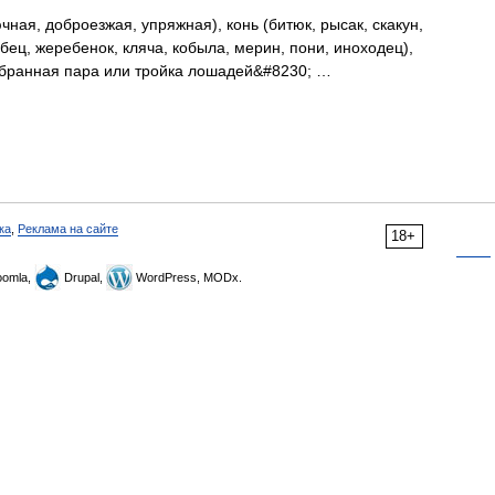
ная, доброезжая, упряжная), конь (битюк, рысак, скакун,
бец, жеребенок, кляча, кобыла, мерин, пони, иноходец),
добранная пара или тройка лошадей&#8230; …
ка
,
Реклама на сайте
18+
omla,
Drupal,
WordPress, MODx.