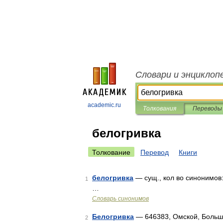
Словари и энциклоп
academic.ru
Толкования
Переводы
белогривка
Толкование
Перевод
Книги
белогривка
— сущ., кол во синонимов:
1
…
Словарь синонимов
Белогривка
— 646383, Омской, Больш
2