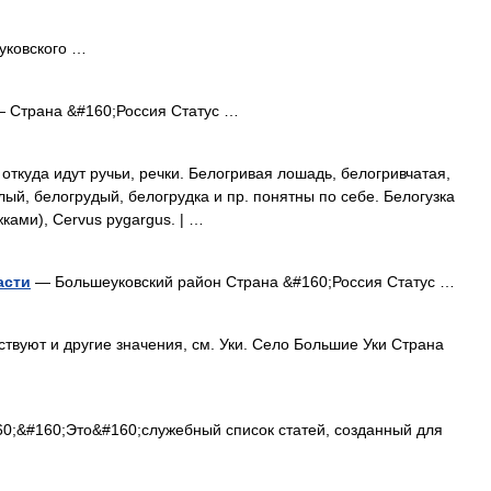
уковского …
 Страна &#160;Россия Статус …
 откуда идут ручьи, речки. Белогривая лошадь, белогривчатая,
лый, белогрудый, белогрудка и пр. понятны по себе. Белогузка
жками), Cervus pygargus. | …
асти
— Большеуковский район Страна &#160;Россия Статус …
твуют и другие значения, см. Уки. Село Большие Уки Страна
0;&#160;Это&#160;служебный список статей, созданный для