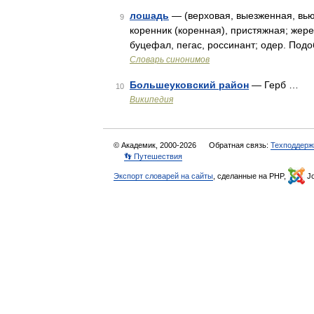
лошадь
— (верховая, выезженная, вьюч
9
коренник (коренная), пристяжная; жере
буцефал, пегас, россинант; одер. По
Словарь синонимов
Большеуковский район
— Герб …
10
Википедия
© Академик, 2000-2026
Обратная связь:
Техподдерж
👣 Путешествия
Экспорт словарей на сайты
, сделанные на PHP,
Jo