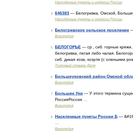
Населённые пункты и индексы России
646383
— Белогривка, Омской, Больше
3
Населённые пункты и индексы России
Белогривское сельское поселение
—
4
Википедия
БЕЛОГОРЬЕ
— ср., сиб. горные кряжи,
5
белогривка, пегая либо чалая. Белогор
сиб. дикая коза, козуля (с оленьими ро
Толковый словарь Даля
Большеуковский район Омской обл
6
Википедия
Большие Уки
— У этого термина сущес
7
РоссияРоссия …
Википедия
Населенные пункты России Б
— &#16
8
…
Википедия